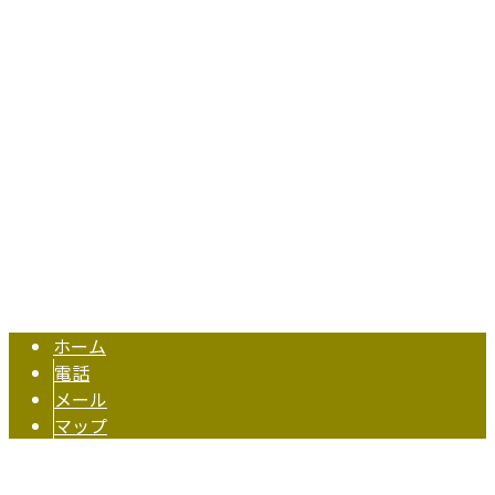
〒630-8452
奈良県奈良市北之庄西町2丁目1番地11
Googleマップで確認する
TEL 0742-62-3458 / FAX 0742-62-3101
伏見電業株式会社は奈良県奈良市の電気工事業者です｜スタ
Copyright © 奈良市などで超高圧送変電設備工事なら伏見電業株式会社へ
おまかせ. All rights reserved.
ホーム
電話
メール
マップ