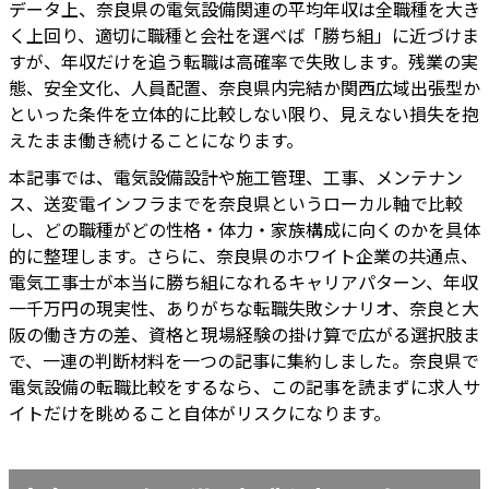
データ上、奈良県の電気設備関連の平均年収は全職種を大き
く上回り、適切に職種と会社を選べば「勝ち組」に近づけま
すが、年収だけを追う転職は高確率で失敗します。残業の実
態、安全文化、人員配置、奈良県内完結か関西広域出張型か
といった条件を立体的に比較しない限り、見えない損失を抱
えたまま働き続けることになります。
本記事では、電気設備設計や施工管理、工事、メンテナン
ス、送変電インフラまでを奈良県というローカル軸で比較
し、どの職種がどの性格・体力・家族構成に向くのかを具体
的に整理します。さらに、奈良県のホワイト企業の共通点、
電気工事士が本当に勝ち組になれるキャリアパターン、年収
一千万円の現実性、ありがちな転職失敗シナリオ、奈良と大
阪の働き方の差、資格と現場経験の掛け算で広がる選択肢ま
で、一連の判断材料を一つの記事に集約しました。奈良県で
電気設備の転職比較をするなら、この記事を読まずに求人サ
イトだけを眺めること自体がリスクになります。