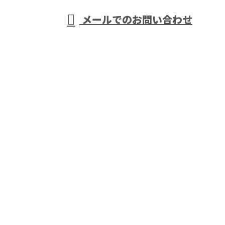
メールでのお問い合わせ
で超高圧送変電設備工事なら伏見電業
株式会社へおまかせ
ホーム
業務案内
施工実績
採用情報
求職者の皆様へ
職場を知る
会社概要
ブログ
お問い合わせ
各種リンク