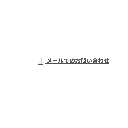
お電話でのお問い合わせ
0742-62-3458
奈良市など
受付／8:00～17:00 (平日)
メールでのお問い合わせ
で超高圧送変電設備工事なら伏見電業
株式会社へおまかせ
ホーム
業務案内
施工実績