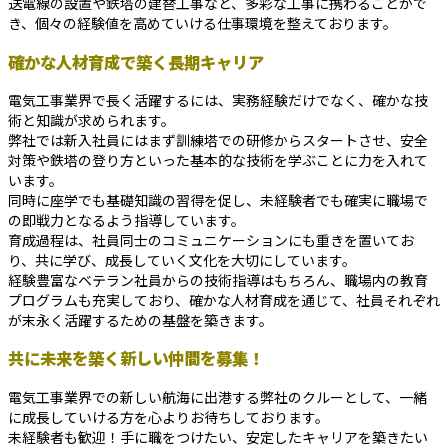
送電線の設置や鉄塔の建替工事など、多彩な工事に携わることがで
き、個々の経験値を高めていける仕事環境を整えております。
確かな人材育成で築く長期キャリア
電気工事業界で長く活躍するには、実務経験だけでなく、確かな技
術と知識が求められます。
弊社では新入社員にはまず訓練塔での研修からスタートさせ、安全
対策や鉄塔の登り方といった基本的な技術を学ぶことに力を入れて
います。
同時に座学でも基礎知識の習得を促し、未経験者でも確実に職場で
の即戦力となるよう指導しています。
育成過程は、社員同士のコミュニケーションにも重きを置いてお
り、共に学び、成長していく文化を大切にしています。
経験豊富なベテラン社員からの技術指導はもちろん、職場内の教育
プログラムも充実しており、確かな人材育成を通じて、社員それぞれ
が末永く活躍するための基盤を築きます。
共に未来を築く新しい仲間を募集！
電気工事業界での新しい航海に出港する弊社のクルーとして、一緒
に成長していける方を心よりお待ちしております。
未経験者も歓迎！手に職をつけたい、安定したキャリアを築きたい