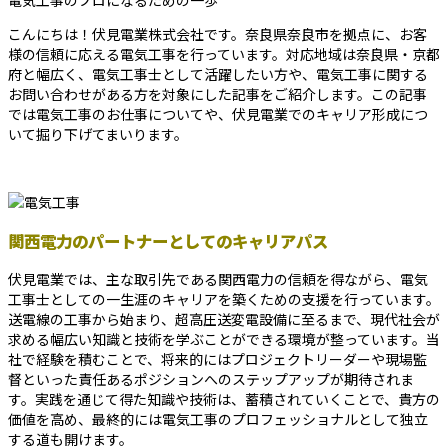
電気工事のプロになるための一歩
こんにちは！伏見電業株式会社です。奈良県奈良市を拠点に、お客
様の信頼に応える電気工事を行っています。対応地域は奈良県・京都
府と幅広く、電気工事士として活躍したい方や、電気工事に関する
お問い合わせがある方を対象にした記事をご紹介します。この記事
では電気工事のお仕事についてや、伏見電業でのキャリア形成につ
いて掘り下げてまいります。
関西電力のパートナーとしてのキャリアパス
伏見電業では、主な取引先である関西電力の信頼を得ながら、電気
工事士としての一生涯のキャリアを築くための支援を行っています。
送電線の工事から始まり、超高圧送変電設備に至るまで、現代社会が
求める幅広い知識と技術を学ぶことができる環境が整っています。当
社で経験を積むことで、将来的にはプロジェクトリーダーや現場監
督といった責任あるポジションへのステップアップが期待されま
す。実践を通じて得た知識や技術は、蓄積されていくことで、貴方の
価値を高め、最終的には電気工事のプロフェッショナルとして独立
する道も開けます。