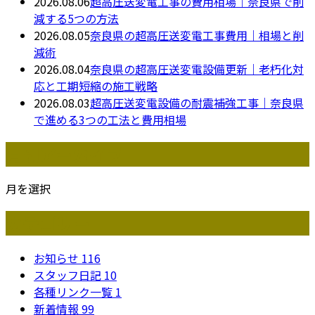
2026.08.06
超高圧送変電工事の費用相場｜奈良県で削
減する5つの方法
2026.08.05
奈良県の超高圧送変電工事費用｜相場と削
減術
2026.08.04
奈良県の超高圧送変電設備更新｜老朽化対
応と工期短縮の施工戦略
2026.08.03
超高圧送変電設備の耐震補強工事｜奈良県
で進める3つの工法と費用相場
月別アーカイブ
月を選択
カテゴリー
お知らせ
116
スタッフ日記
10
各種リンク一覧
1
新着情報
99