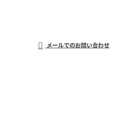
奈良市など
受付／8:00～17:00 (平日)
メールでのお問い合わせ
で超高圧送変電設備工事なら伏見電業
株式会社へおまかせ
ホーム
業務案内
施工実績
採用情報
求職者の皆様へ