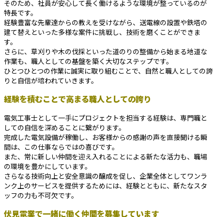
そのため、社員が安心して長く働けるような環境が整っているのが
特長です。
経験豊富な先輩達からの教えを受けながら、送電線の設置や鉄塔の
建て替えといった多様な案件に挑戦し、技術を磨くことができま
す。
さらに、草刈りや木の伐採といった道のりの整備から始まる地道な
作業も、職人としての基盤を築く大切なステップです。
ひとつひとつの作業に誠実に取り組むことで、自然と職人としての誇
りと自信が培われていきます。
経験を積むことで高まる職人としての誇り
電気工事士として一手にプロジェクトを担当する経験は、専門職と
しての自信を深めることに繋がります。
完成した電気設備が稼働し、お客様からの感謝の声を直接聞ける瞬
間は、この仕事ならではの喜びです。
また、常に新しい仲間を迎え入れることによる新たな活力も、職場
の環境を豊かにしています。
さらなる技術向上と安全意識の醸成を促し、企業全体としてワンラ
ンク上のサービスを提供するためには、経験とともに、新たなスタ
ッフの力も不可欠です。
伏見電業で一緒に働く仲間を募集しています