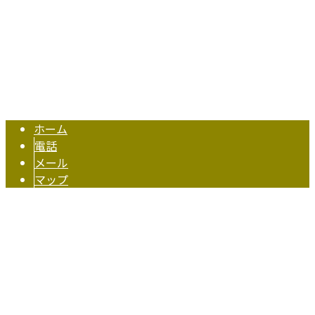
伏見電業株式会社は奈良県奈良市の電気工事業者です｜スタ
Copyright © 奈良市などで超高圧送変電設備工事なら伏見電業株式会社へ
おまかせ. All rights reserved.
ホーム
電話
メール
マップ