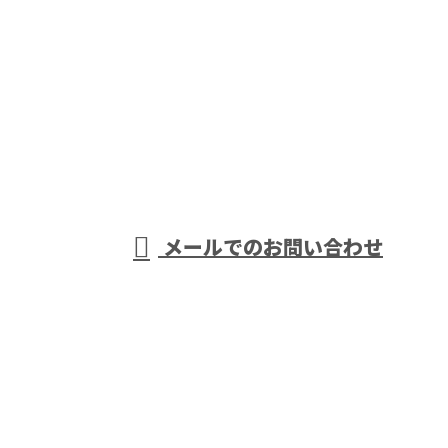
お電話でのお問い合わせ
0742-62-3458
奈良市など
受付／8:00～17:00 (平日)
メールでのお問い合わせ
で超高圧送変電設備工事なら伏見電業
株式会社へおまかせ
ホーム
業務案内