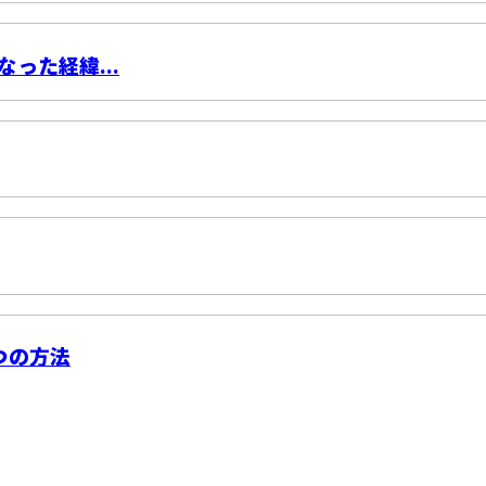
った経緯...
つの方法