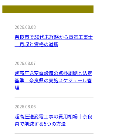
最近の投稿
2026.08.08
奈良市で50代未経験から電気工事士
｜月収と資格の道筋
2026.08.07
超高圧送変電設備の点検周期と法定
基準｜奈良県の実施スケジュール管
理
2026.08.06
超高圧送変電工事の費用相場｜奈良
県で削減する5つの方法