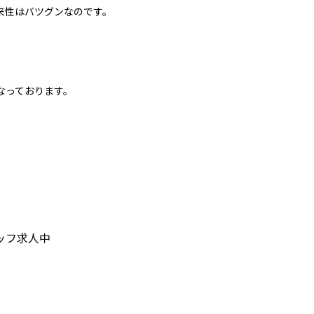
来性はバツグンなのです。
なっております。
ッフ求人中