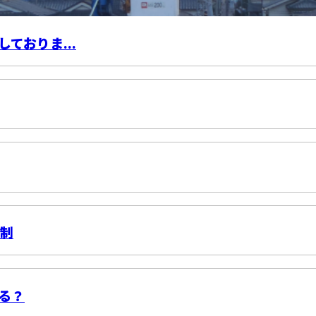
ておりま...
体制
る？