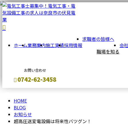
BLOG
求職者の皆様へ
ホーム
業務案内
施工実績
採用情報
会
職場を知る
お問い合わせ
0742-62-3458
HOME
メールフォーム
BLOG
お知らせ
超高圧送変電設備は将来性バツグン！