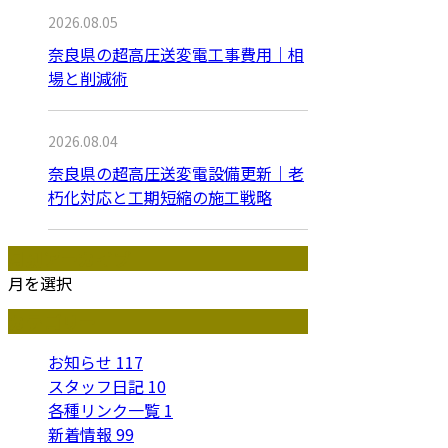
2026.08.05
奈良県の超高圧送変電工事費用｜相
場と削減術
2026.08.04
奈良県の超高圧送変電設備更新｜老
朽化対応と工期短縮の施工戦略
月別アーカイブ
月を選択
カテゴリー
お知らせ
117
スタッフ日記
10
各種リンク一覧
1
新着情報
99