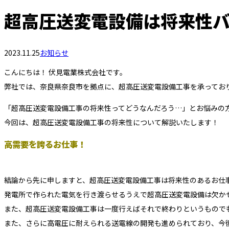
超高圧送変電設備は将来性
2023.11.25
お知らせ
こんにちは！ 伏見電業株式会社です。
弊社では、奈良県奈良市を拠点に、超高圧送変電設備工事を承ってお
「超高圧送変電設備工事の将来性ってどうなんだろう…」とお悩みの
今回は、超高圧送変電設備工事の将来性について解説いたします！
高需要を誇るお仕事！
結論から先に申しますと、超高圧送変電設備工事は将来性のあるお仕
発電所で作られた電気を行き渡らせるうえで超高圧送変電設備は欠か
また、超高圧送変電設備工事は一度行えばそれで終わりというもので
また、さらに高電圧に耐えられる送電線の開発も進められており、今